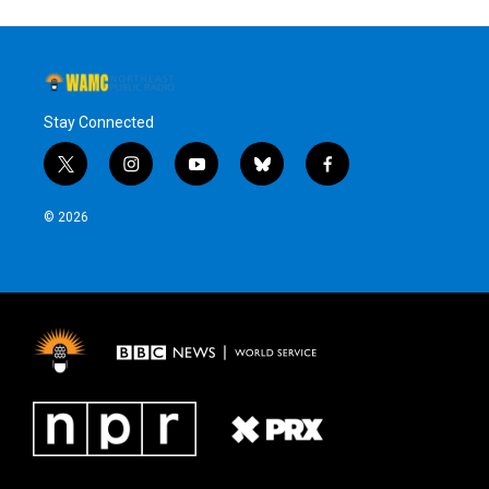
Stay Connected
t
i
y
b
f
w
n
o
l
a
i
s
u
u
c
© 2026
t
t
t
e
e
t
a
u
s
b
e
g
b
k
o
r
r
e
y
o
a
k
m