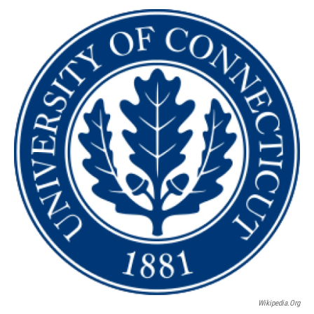
o
r
I
y
k
n
Wikipedia.org